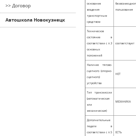
основание
безвозмездног
>> Договор
владения
пользования
транспортным
Автошкола Новокузнецк
средством
Техническое
состояние в
соответствии с п.3
соответствует
основных
положений
Наличие тягово-
сцепного (опорно-
НЕТ
сцепного)
устройства
Тип трансмиссии
(автоматическая
МЕХАНИКА
или
механическая)
Дополнительные
педали в
соответствии с п.5
ЕСТЬ