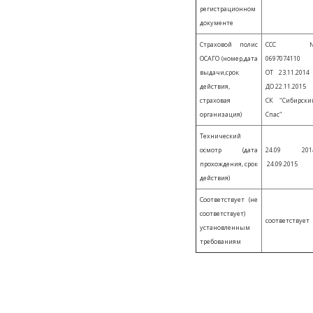
регистрационном
документе
Страховой полис
ССС 
ОСАГО (номер,дата
069707411
выдачи,срок
ОТ 23.11.201
действия,
ДО 22.11.2015
страховая
СК "Сибирски
организация)
Спас"
Технический
осмотр (дата
24.09 201
прохождения, срок
24.09.2015
действия)
Соответствует (не
соответствует)
соответствует
установленным
требованиям