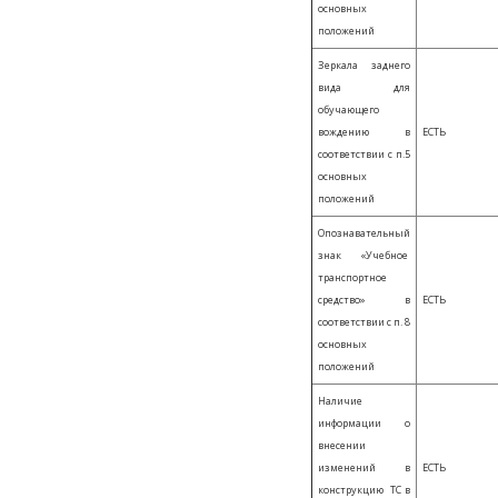
основных
положений
Зеркала заднего
вида для
обучающего
вождению в
ЕСТЬ
соответствии с п.5
основных
положений
Опознавательный
знак «Учебное
транспортное
средство» в
ЕСТЬ
соответствии с п. 8
основных
положений
Наличие
информации о
внесении
изменений в
ЕСТЬ
конструкцию ТС в