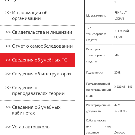
1
>> Информация об
RENAULT
Марка, модель
организации
LOGAN
Тип
ЛЕГКОВОЙ
>> Свидетельства и лицензии
транспортного
СЕДАН
средства
>> Отчет о самообследовании
Категория
транспортного
«В»
>> Сведения об учебных ТС
средства
Год выпуска
2008
>> Сведения об инструкторах
Государственный
>> Сведения о
У 323 АТ 142
регистрационный
преподавателях теории
знак
Регистрационные
4221
>> Сведения об учебных
документы
№ 231745
кабинетах
Собственность
>> Устав автошколы
или иное
законное
Договор